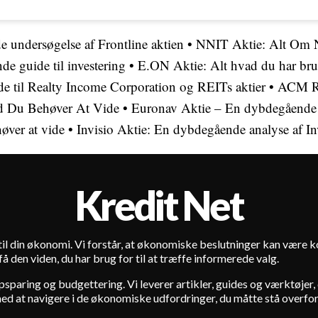
 undersøgelse af Frontline aktien
•
NNIT Aktie: Alt Om 
de guide til investering
•
E.ON Aktie: Alt hvad du har bru
e til Realty Income Corporation og REITs aktier
•
ACM Re
d Du Behøver At Vide
•
Euronav Aktie – En dybdegående 
øver at vide
•
Invisio Aktie: En dybdegående analyse af In
Kredit Net
t til din økonomi. Vi forstår, at økonomiske beslutninger kan være
 den viden, du har brug for til at træffe informerede valg.
paring og budgettering. Vi leverer artikler, guides og værktøjer, d
med at navigere i de økonomiske udfordringer, du måtte stå overfor