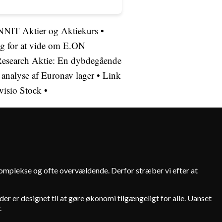
NNIT Aktier og Aktiekurs
•
g for at vide om E.ON
search Aktie: En dybdegående
analyse af Euronav lager
•
Link
visio Stock
•
 komplekse og ofte overvældende. Derfor stræber vi efter at
er er designet til at gøre økonomi tilgængeligt for alle. Uanset
.