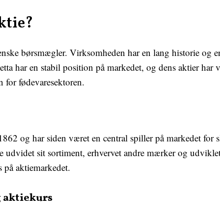
ktie?
svenske børsmægler. Virksomheden har en lang historie og er
ta har en stabil position på markedet, og dens aktier har væ
n for fødevaresektoren.
 1862 og har siden været en central spiller på markedet for 
dvidet sit sortiment, erhvervet andre mærker og udviklet 
s på aktiemarkedet.
g aktiekurs