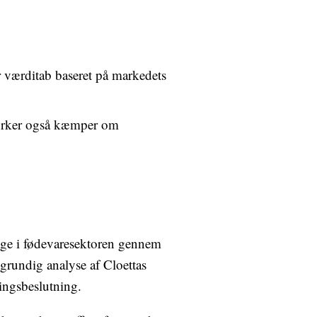
r værditab baseret på markedets
mærker også kæmper om
ltage i fødevaresektoren gennem
 grundig analyse af Cloettas
ringsbeslutning.