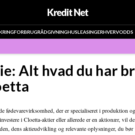
Kredit Net
KRING
FORBRUG
RÅDGIVNING
HUS
LEASING
ERHVERV
ODDS
ie: Alt hvad du har br
oetta
de fødevarevirksomhed, der er specialiseret i produktion og 
vestere i Cloetta-aktier eller allerede er en aktionær, vil de
den, dens aktieudvikling og relevante oplysninger, du b