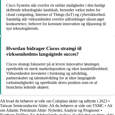
Cisco Systems står overfor en række muligheder i den hurtigt
skiftende teknologiske landskab, herunder vækst inden for
cloud computing, Internet of Things (IoT) og cybersikkerhed.
Samtidig står virksomheden overfor udfordringer såsom øget
konkurrence, behovet for konstant innovation og tilpasning til
nye teknologitrends.
Hvordan bidrager Ciscos strategi til
virksomhedens langsigtede succes?
Ciscos strategi fokuserer på at levere innovative løsninger,
opretholde en stærk markedsposition og sikre kundetilfredshed.
Virksomheden investerer i forskning og udvikling,
partnerskaber og talentudvikling for at sikre langsigtede
vækstmuligheder og opretholde deres position som en af
branchens ledende aktører.
Alt hvad du behøver at vide om Coloplast aktier og udbytte i 2023
•
Taiwan Semiconductor Aktie: Alt du behøver at vide om TSMC
•
Alt
om Atlantic Petroleum Aktie: Nyheder, Analyse og Prognoser
•
Northern Drilling: En dybdegående analyse af selskabet og deres aktie