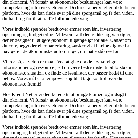
din økonomi. Vi forstår, at økonomiske beslutninger kan være
komplekse og ofte overvældende. Derfor stræber vi efter at skabe en
platform, hvor du kan finde svar på dine spørgsmål og få den viden,
du har brug for til at træffe informerede valg.
Vores indhold spænder bredt over emner som lån, investering,
opsparing og budgettering. Vi leverer artikler, guides og værktøjer,
der er designet til at gøre økonomi tilgængeligt for alle. Uanset om
du er nybegynder eller har erfaring, ønsker vi at hjælpe dig med at
navigere i de økonomiske udfordringer, du måtte stå overfor.
Vi tror på, at viden er magt. Ved at give dig de nødvendige
informationer og ressourcer, vil du være bedre rustet til at forstå din
økonomiske situation og finde de løsninger, der passer bedst til dine
behov. Vores mål er at empower dig til at tage kontrol over din
økonomiske fremtid.
Hos Kredit Net er vi dedikerede til at bringe klarhed og indsigt til
din økonomi. Vi forstår, at økonomiske beslutninger kan være
komplekse og ofte overvældende. Derfor stræber vi efter at skabe en
platform, hvor du kan finde svar på dine spørgsmål og få den viden,
du har brug for til at træffe informerede valg.
Vores indhold spænder bredt over emner som lån, investering,
opsparing og budgettering. Vi leverer artikler, guides og værktøjer,