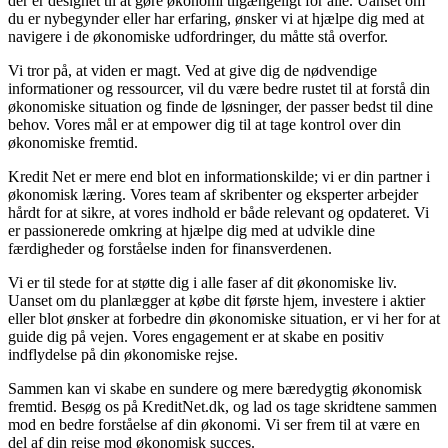
der er designet til at gøre økonomi tilgængeligt for alle. Uanset om
du er nybegynder eller har erfaring, ønsker vi at hjælpe dig med at
navigere i de økonomiske udfordringer, du måtte stå overfor.
Vi tror på, at viden er magt. Ved at give dig de nødvendige
informationer og ressourcer, vil du være bedre rustet til at forstå din
økonomiske situation og finde de løsninger, der passer bedst til dine
behov. Vores mål er at empower dig til at tage kontrol over din
økonomiske fremtid.
Kredit Net er mere end blot en informationskilde; vi er din partner i
økonomisk læring. Vores team af skribenter og eksperter arbejder
hårdt for at sikre, at vores indhold er både relevant og opdateret. Vi
er passionerede omkring at hjælpe dig med at udvikle dine
færdigheder og forståelse inden for finansverdenen.
Vi er til stede for at støtte dig i alle faser af dit økonomiske liv.
Uanset om du planlægger at købe dit første hjem, investere i aktier
eller blot ønsker at forbedre din økonomiske situation, er vi her for at
guide dig på vejen. Vores engagement er at skabe en positiv
indflydelse på din økonomiske rejse.
Sammen kan vi skabe en sundere og mere bæredygtig økonomisk
fremtid. Besøg os på KreditNet.dk, og lad os tage skridtene sammen
mod en bedre forståelse af din økonomi. Vi ser frem til at være en
del af din rejse mod økonomisk succes.