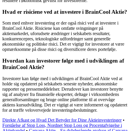
resultere i økonomisk gevinst for investorerne.
Hvad er risiciene ved at investere i BrainCool Aktie?
Som med enhver investering er der også risici ved at investere i
BrainCool Aktie. Risiciene kan omfatte svingninger på
aktiemarkedet, uforudsete ændringer i selskabets resultater,
konkurrencepres, teknologiske udfordringer samt generelle
økonomiske og politiske risici. Det er vigtigt for investorer at være
opmærksomme på disse risici og diversificere deres portefølje.
Hvordan kan investorer følge med i udviklingen af
BrainCool Aktie?
Investorer kan følge med i udviklingen af BrainCool Aktie ved at
holde sig opdateret på selskabets seneste nyheder, økonomiske
rapporter og pressemeddelelser. Derudover kan investorer benytte
sig af analyser fra finansielle eksperter, deltage i virksomhedens
generalforsamlinger og bruge online platforme til at overvåge
aktiens kursudvikling. Det er vigtigt at være informeret og opdateret
for at træffe velovervejede investeringsbeslutninger.
Direkte Afkast og Hvad Det Betyder for Dine Aktieinvesteringer
•
Forståelse af Stop Loss, Nordnet Stop Loss og Procentafvigelse i
Aktiehandel
•
Carvana Aktie – En dybdegående analyse af Carvana