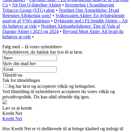
Co
•
Alt Om Q-Interline Aktien
•
Investering i Scandinavian
Tobacco Group (STG) aktie
•
Nordnet One Anmeldelse: Hvad
Betegnes Allokering som?
•
Volkswagen Aktier: En dybdegående
analyse af VWs aktiekurs
•
Dykkende ned i FLSmidth Aktien – Alt
du behøver at vide
•
Nordnet Aktieanbefalinger: Tips til Valg af
Danske Aktier i 2023 og 2024
•
Beyond Meat Aktie: Alt hvad du
behøver at vide
•
Følg med – få vores nyhedsbrev
Nyhedsbrevet, du faktisk har lyst til at læse.
Skriv din mail her
Tilmeld nu
Tak for tilmeldingen
Jeg har læst og accepterer vilkår og betingelser.
Ved tilmelding til nyhedsbrevet accepterer du vores vilkår og
privatlivspolitik. Du kan altid afmelde dig igen.
Lær os at kende
Kredit Net
Kredit Net
Hos Kredit Net er vi dedikerede til at bringe klarhed og indsigt til