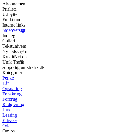
Abonnement
Prisliste
Udbytte
Funktioner
Interne links
Sideoversigt
Indlæg
Galleri
Tekstunivers
Nyhedsstrøm
KreditNet.dk
Unik Trafik
support@uniktrafik.dk
Kategorier
Penge
Lån
Opsparing
Forsikring
Forbrug
Rådgivning
Hus
Leasing
Erhverv
Odds
Om os