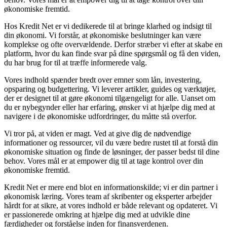
økonomiske fremtid.
Hos Kredit Net er vi dedikerede til at bringe klarhed og indsigt til
din økonomi. Vi forstår, at økonomiske beslutninger kan være
komplekse og ofte overvældende. Derfor stræber vi efter at skabe en
platform, hvor du kan finde svar på dine spørgsmål og få den viden,
du har brug for til at træffe informerede valg.
Vores indhold spænder bredt over emner som lån, investering,
opsparing og budgettering. Vi leverer artikler, guides og værktøjer,
der er designet til at gøre økonomi tilgængeligt for alle. Uanset om
du er nybegynder eller har erfaring, ønsker vi at hjælpe dig med at
navigere i de økonomiske udfordringer, du måtte stå overfor.
Vi tror på, at viden er magt. Ved at give dig de nødvendige
informationer og ressourcer, vil du være bedre rustet til at forstå din
økonomiske situation og finde de løsninger, der passer bedst til dine
behov. Vores mål er at empower dig til at tage kontrol over din
økonomiske fremtid.
Kredit Net er mere end blot en informationskilde; vi er din partner i
økonomisk læring. Vores team af skribenter og eksperter arbejder
hårdt for at sikre, at vores indhold er både relevant og opdateret. Vi
er passionerede omkring at hjælpe dig med at udvikle dine
færdigheder og forståelse inden for finansverdenen.