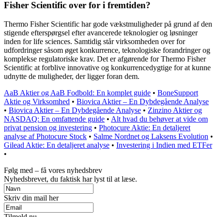
Fisher Scientific over for i fremtiden?
Thermo Fisher Scientific har gode vækstmuligheder på grund af den
stigende efterspørgsel efter avancerede teknologier og løsninger
inden for life sciences. Samtidig står virksomheden over for
udfordringer såsom øget konkurrence, teknologiske forandringer og
komplekse regulatoriske krav. Det er afgørende for Thermo Fisher
Scientific at forblive innovative og konkurrencedygtige for at kunne
udnytte de muligheder, der ligger foran dem.
AaB Aktier og AaB Fodbold: En komplet guide
•
BoneSupport
Aktie og Virksomhed
•
Biovica Aktier – En Dybdegående Analyse
•
Biovica Aktier – En Dybdegående Analyse
•
Zinzino Aktier og
NASDAQ: En omfattende guide
•
Alt hvad du behøver at vide om
privat pension og investering
•
Photocure Aktie: En detaljeret
analyse af Photocure Stock
•
Salme Nordnet og Laksens Evolution
•
Gilead Aktie: En detaljeret analyse
•
Investering i Indien med ETFer
•
Følg med – få vores nyhedsbrev
Nyhedsbrevet, du faktisk har lyst til at læse.
Skriv din mail her
Tilmeld nu