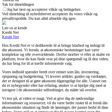
Tak for tilmeldingen
Jeg har læst og accepterer vilkår og betingelser.
Ved tilmelding til nyhedsbrevet accepterer du vores vilkår og
privatlivspolitik. Du kan altid afmelde dig igen.
Lær os at kende
Kredit Net
Kredit Net
Hos Kredit Net er vi dedikerede til at bringe klarhed og indsigt til
din økonomi. Vi forstår, at økonomiske beslutninger kan være
komplekse og ofte overvældende. Derfor stræber vi efter at skabe en
platform, hvor du kan finde svar på dine spørgsmål og få den viden,
du har brug for til at træffe informerede valg.
Vores indhold spænder bredt over emner som lån, investering,
opsparing og budgettering. Vi leverer artikler, guides og værktøjer,
der er designet til at gøre økonomi tilgængeligt for alle. Uanset om
du er nybegynder eller har erfaring, ønsker vi at hjælpe dig med at
navigere i de økonomiske udfordringer, du måtte stå overfor.
Vi tror på, at viden er magt. Ved at give dig de nødvendige
informationer og ressourcer, vil du være bedre rustet til at forstå din
økonomiske situation og finde de løsninger, der passer bedst til dine
behov. Vores mål er at empower dig til at tage kontrol over din