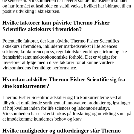
de seneste år. Virksomheden har leveret solide finansielle resultater
og har formået at fastholde en stabil vækst, hvilket har bidraget til en
positiv udvikling i aktiekursen.
Hvilke faktorer kan påvirke Thermo Fisher
Scientifics aktiekurs i fremtiden?
Potentielle faktorer, der kan påvirke Thermo Fisher Scientifics
aktiekurs i fremtiden, inkluderer markedsvækst i life sciences-
sektoren, konkurrencepress, regulatoriske ændringer, teknologiske
fremskridt samt makroøkonomiske forhold. Det er vigtigt for
investorer at følge med i disse faktorer for at kunne vurdere
virksomhedens fremtidige performance.
Hvordan adskiller Thermo Fisher Scientific sig fra
sine konkurrenter?
Thermo Fisher Scientific adskiller sig fra konkurrenterne ved at
tilbyde et omfattende sortiment af innovative produkter og løsninger
af høj kvalitet inden for life sciences og laboratorieudstyr.
Virksomheden har et stærkt fokus på forskning og udvikling samt på
at imødekomme kundernes behov og krav.
Hvilke muligheder og udfordringer står Thermo