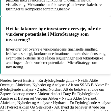
platform med avancerede funktioner til dataanalyse og
visualisering. Virksomheden fokuserer på at levere skalerbare
løsninger til komplekse forretningsbehov.
Hvilke faktorer bør investorer overveje, når de
vurderer potentialet i MicroStrategy som
investering?
Investorer bør overveje virksomhedens finansielle sundhed,
ledelsens strategi, konkurrencesituationen, markedstendenser og
eventuelle eksterne risici såsom reguleringer eller teknologiske
ændringer, når de vurderer potentialet i MicroStrategy som
investering.
Nordea Invest Basis 2 – En dybdegående guide
•
Nvidia Aktie
Oversigt: Aktiekurs, Nyheder og Analyse
•
Alt om SSAB B Aktie: En
dybdegående analyse
•
Zaptec Nordnet: Alt du behøver at vide om
Zaptec aktier og mere
•
Aktiemarkedet i Dag: En Dybdegående
Analyse af Børsen og Verdens Aktier
•
Nvidia Aktie Oversigt:
Aktiekurs, Nyheder og Analyse
•
Hydract – En Dybdegående Analyse
Af Hydract Aktien Og Selskabet
•
Alt, hvad du behøver at vide om