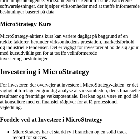
forretningsintelligence. Virksomheden er kendt for sine avancerede
softwareløsninger, der hjælper virksomheder med at træffe informerede
beslutninger baseret på data.
MicroStrategy Kurs
MicroStrategy-aktiens kurs kan variere dagligt på baggrund af en
række faktorer, herunder virksomhedens præstation, markedsforhold
og industrielle tendenser. Det er vigtigt for investorer at holde sig ajour
med kursudviklingen for at træffe velinformerede
investeringsbeslutninger.
Investering i MicroStrategy
For investorer, der overvejer at investere i MicroStrategy-aktien, er det
vigtigt at foretage en grundig analyse af virksomheden, dens finansielle
resultater og fremtidige vækstpotentiale. Det kan også være en god idé
at konsultere med en finansiel rådgiver for at få professionel
vejledning.
Fordele ved at Investere i MicroStrategy
MicroStrategy har et stærkt ry i branchen og en solid track
record for succes.