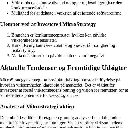
Virksomhedens innovative teknologier og løsninger giver den
konkurrencefordele.
Mulighed for at deltage i væksten af et førende softwarefirma.
Ulemper ved at Investere i MicroStrategy
Branchen er konkurrencepræget, hvilket kan påvirke
virksomhedens resultater.
Kursudsving kan være volatile og kræver tålmodighed og
risikostyring.
Markedsfaktorer kan påvirke aktiens værdi negativt.
Aktuelle Tendenser og Fremtidige Udsigter
MicroStrategys strategi og produktudvikling har stor indflydelse på,
hvordan virksomheden klarer sig på markedet. Det er vigtigt for
investorer at forstå virksomhedens retning og vision for fremtiden for at
vurdere dens potentiale for vækst og succes.
Analyse af Mikrostrategi-aktien
Det anbefales altid at foretage en grundig analyse af en aktie, inden
man træffer investeringsbeslutninger. Ved at vurdere virksomhedens
nøgletal, konkurrencefordele og markedsposition kan investorer få et