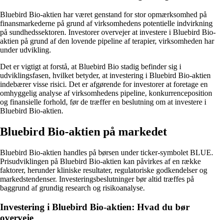
Bluebird Bio-aktien har været genstand for stor opmærksomhed på
finansmarkederne på grund af virksomhedens potentielle indvirkning
på sundhedssektoren. Investorer overvejer at investere i Bluebird Bio-
aktien på grund af den lovende pipeline af terapier, virksomheden har
under udvikling.
Det er vigtigt at forstå, at Bluebird Bio stadig befinder sig i
udviklingsfasen, hvilket betyder, at investering i Bluebird Bio-aktien
indebærer visse risici. Det er afgørende for investorer at foretage en
omhyggelig analyse af virksomhedens pipeline, konkurrenceposition
og finansielle forhold, før de træffer en beslutning om at investere i
Bluebird Bio-aktien.
Bluebird Bio-aktien på markedet
Bluebird Bio-aktien handles på børsen under ticker-symbolet BLUE.
Prisudviklingen på Bluebird Bio-aktien kan påvirkes af en række
faktorer, herunder kliniske resultater, regulatoriske godkendelser og
markedstendenser. Investeringsbeslutninger bør altid træffes på
baggrund af grundig research og risikoanalyse.
Investering i Bluebird Bio-aktien: Hvad du bør
overveje