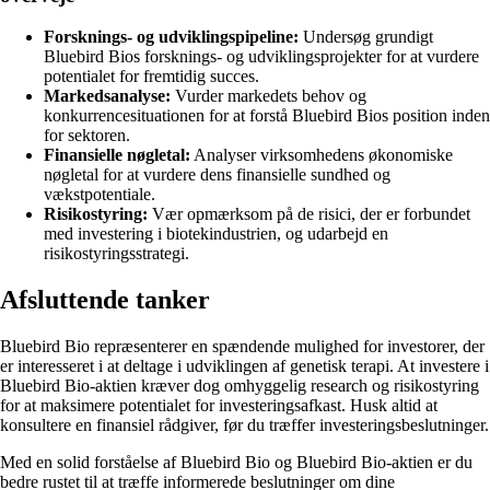
Forsknings- og udviklingspipeline:
Undersøg grundigt
Bluebird Bios forsknings- og udviklingsprojekter for at vurdere
potentialet for fremtidig succes.
Markedsanalyse:
Vurder markedets behov og
konkurrencesituationen for at forstå Bluebird Bios position inden
for sektoren.
Finansielle nøgletal:
Analyser virksomhedens økonomiske
nøgletal for at vurdere dens finansielle sundhed og
vækstpotentiale.
Risikostyring:
Vær opmærksom på de risici, der er forbundet
med investering i biotekindustrien, og udarbejd en
risikostyringsstrategi.
Afsluttende tanker
Bluebird Bio repræsenterer en spændende mulighed for investorer, der
er interesseret i at deltage i udviklingen af genetisk terapi. At investere i
Bluebird Bio-aktien kræver dog omhyggelig research og risikostyring
for at maksimere potentialet for investeringsafkast. Husk altid at
konsultere en finansiel rådgiver, før du træffer investeringsbeslutninger.
Med en solid forståelse af Bluebird Bio og Bluebird Bio-aktien er du
bedre rustet til at træffe informerede beslutninger om dine