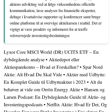
aktiens udvikling ved at følge virksomhedens officielle
kommunikation, læse analyser fra finansielle eksperter,
deltage i kvartalsvise rapporter og konferencer samt bruge
online platforme til at overvåge aktiekursen i realtid. Det er
vigtigt at være proaktiv og informeret for at træffe
velovervejede investeringsbeslutninger.
Lyxor Core MSCI World (DR) UCITS ETF – En
dybdegående analyse
•
Aktiedepot eller
Aktiesparekonto – Hvad er Forskellen?
•
Spar Nord
Aktie: Alt Hvad Du Skal Vide
•
Aktier med Udbytte:
En Komplet Guide til Udbytteaktier i 2023
•
Alt du
behøver at vide om Orrön Energy Aktie
•
Hansen og
Larsen Podcast: En Dybdegående Guide til Aktie- og
Investeringspodcasts
•
Netflix Aktie: Hvad Er Det, Og
Hvordan Fungerer Det?
•
Investering i Eni-aktier: En