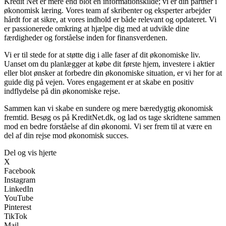
Kredit Net er mere end blot en informationskilde; vi er din partner i
økonomisk læring. Vores team af skribenter og eksperter arbejder
hårdt for at sikre, at vores indhold er både relevant og opdateret. Vi
er passionerede omkring at hjælpe dig med at udvikle dine
færdigheder og forståelse inden for finansverdenen.
Vi er til stede for at støtte dig i alle faser af dit økonomiske liv.
Uanset om du planlægger at købe dit første hjem, investere i aktier
eller blot ønsker at forbedre din økonomiske situation, er vi her for at
guide dig på vejen. Vores engagement er at skabe en positiv
indflydelse på din økonomiske rejse.
Sammen kan vi skabe en sundere og mere bæredygtig økonomisk
fremtid. Besøg os på KreditNet.dk, og lad os tage skridtene sammen
mod en bedre forståelse af din økonomi. Vi ser frem til at være en
del af din rejse mod økonomisk succes.
Del og vis hjerte
X
Facebook
Instagram
LinkedIn
YouTube
Pinterest
TikTok
Mail