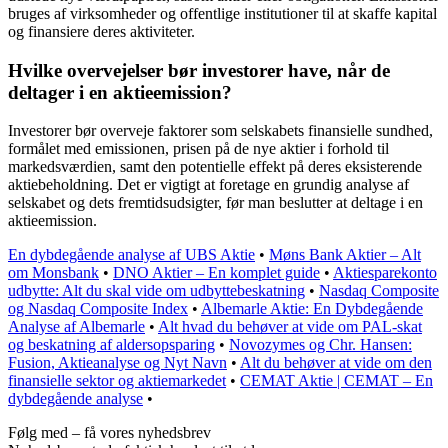
bruges af virksomheder og offentlige institutioner til at skaffe kapital
og finansiere deres aktiviteter.
Hvilke overvejelser bør investorer have, når de
deltager i en aktieemission?
Investorer bør overveje faktorer som selskabets finansielle sundhed,
formålet med emissionen, prisen på de nye aktier i forhold til
markedsværdien, samt den potentielle effekt på deres eksisterende
aktiebeholdning. Det er vigtigt at foretage en grundig analyse af
selskabet og dets fremtidsudsigter, før man beslutter at deltage i en
aktieemission.
En dybdegående analyse af UBS Aktie
•
Møns Bank Aktier – Alt
om Monsbank
•
DNO Aktier – En komplet guide
•
Aktiesparekonto
udbytte: Alt du skal vide om udbyttebeskatning
•
Nasdaq Composite
og Nasdaq Composite Index
•
Albemarle Aktie: En Dybdegående
Analyse af Albemarle
•
Alt hvad du behøver at vide om PAL-skat
og beskatning af aldersopsparing
•
Novozymes og Chr. Hansen:
Fusion, Aktieanalyse og Nyt Navn
•
Alt du behøver at vide om den
finansielle sektor og aktiemarkedet
•
CEMAT Aktie | CEMAT – En
dybdegående analyse
•
Følg med – få vores nyhedsbrev