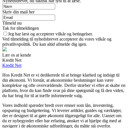
Nyhedsbrevet, du faktisk har lyst til at læse.
Skriv din mail her
Tilmeld nu
Tak for tilmeldingen
Jeg har læst og accepterer vilkår og betingelser.
Ved tilmelding til nyhedsbrevet accepterer du vores vilkår og
privatlivspolitik. Du kan altid afmelde dig igen.
Lær os at kende
Kredit Net
Kredit Net
Hos Kredit Net er vi dedikerede til at bringe klarhed og indsigt til
din økonomi. Vi forstår, at økonomiske beslutninger kan være
komplekse og ofte overvældende. Derfor stræber vi efter at skabe en
platform, hvor du kan finde svar på dine spørgsmål og få den viden,
du har brug for til at træffe informerede valg.
Vores indhold spænder bredt over emner som lån, investering,
opsparing og budgettering. Vi leverer artikler, guides og værktøjer,
der er designet til at gøre økonomi tilgængeligt for alle. Uanset om
du er nybegynder eller har erfaring, ønsker vi at hjælpe dig med at
navigere i de økonomiske udfordringer, du måtte stå overfor.