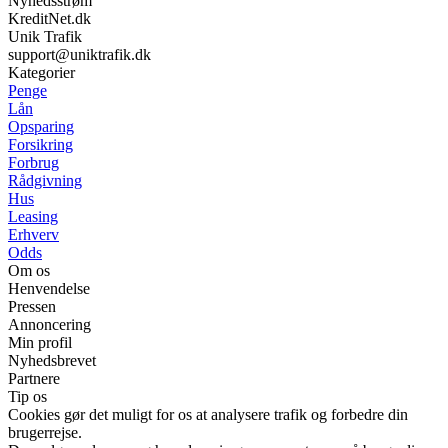
Nyhedsstrøm
KreditNet.dk
Unik Trafik
support@uniktrafik.dk
Kategorier
Penge
Lån
Opsparing
Forsikring
Forbrug
Rådgivning
Hus
Leasing
Erhverv
Odds
Om os
Henvendelse
Pressen
Annoncering
Min profil
Nyhedsbrevet
Partnere
Tip os
Cookies gør det muligt for os at analysere trafik og forbedre din
brugerrejse.